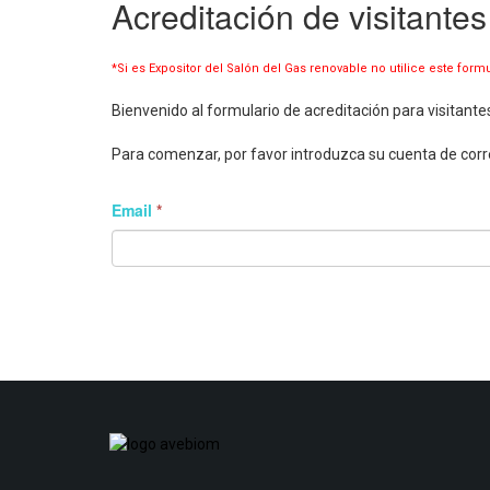
Acreditación de visitantes
*Si es Expositor del Salón del Gas renovable no utilice este form
Bienvenido al formulario de acreditación para visitant
Para comenzar, por favor introduzca su cuenta de corr
Email
*